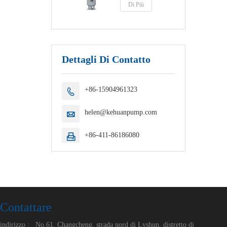
Di Più
Dettagli Di Contatto
+86-15904961323

helen@kehuanpump.com

+86-411-86186080

Contattare
indirizzo :
No.61, Changcheng, strada nord di Lvshun, distretto di