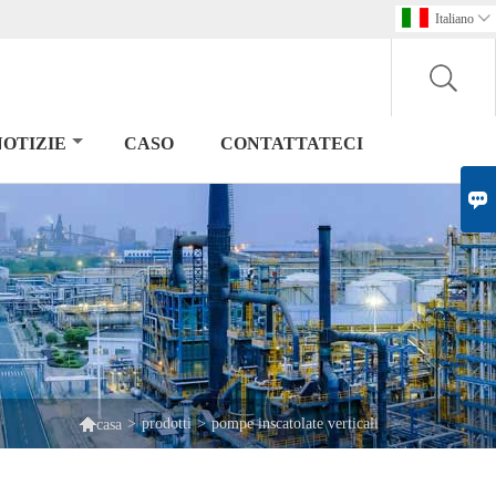
Italiano

NOTIZIE
CASO
CONTATTATECI


>
prodotti
>
pompe inscatolate verticali
casa