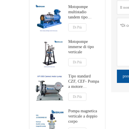
Motopompe
multistadio
tandem tipo
DCMC
Di Più
Motopompe
immerse di tipo
verticale
Di Più
pre
Tipo standard
CZF, CEF- Pompa
a motore
inscatolata a
pedale o centrale
Di Più
Pompa magnetica
verticale a doppio
corpo