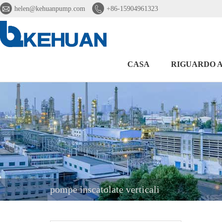


helen@kehuanpump.com
+86-15904961323
CASA
RIGUARDO A
pompe inscatolate verticali