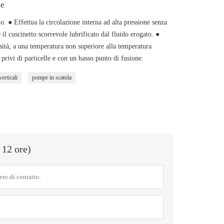
le
o. ● Effettua la circolazione interna ad alta pressione senza
 il cuscinetto scorrevole lubrificato dal fluido erogato. ●
osità, a una temperatura non superiore alla temperatura
privi di particelle e con un basso punto di fusione.
erticali
pompe in scatola
 12 ore)