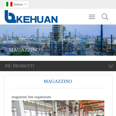
Italiano

Toggle main m
MAGAZZINO
PIÙ PRODOTTI
MAGAZZINO
magazzino ben organizzato