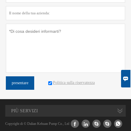

Politica sulla riservatezza
presentare
PIÙ SERVIZI





Copyright di © Dalian Kehuan Pump Co., Ltd