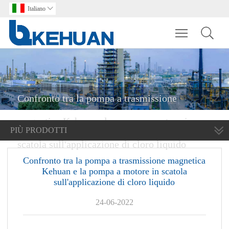
Italiano

Toggle main m
Confronto tra la pompa a trasmissione
magnetica Kehuan e la pompa a motore in
PIÙ PRODOTTI
scatola sull'applicazione di cloro liquido
Confronto tra la pompa a trasmissione magnetica
Kehuan e la pompa a motore in scatola
sull'applicazione di cloro liquido
24-06-2022